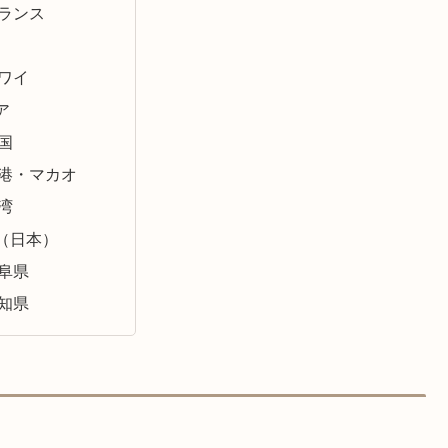
ランス
ワイ
ア
国
港・マカオ
湾
（日本）
阜県
知県