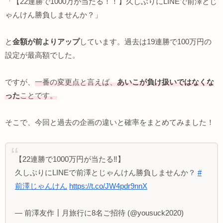
「【22連勝で1000万が当たる！！】久しぶりにLINEで前澤とじ
ゃんけん勝負しませんか？」
と
金額が前よりアップ
しています。過去は19連勝で100万円の
設定が最高額でした。
ですが、
一番の変更点と言えば、
あいこが負け扱いではなくな
った
ことです。
そこで、今回と過去の企画の違いと確率をまとめてみました！
【22連勝で1000万円が当たる‼️】
久しぶりにLINEで前澤とじゃんけん勝負しませんか？
#
前澤じゃんけん
https://t.co/JW4pdr9nnX
— 前澤友作┃月旅行に8名ご招待 (@yousuck2020)