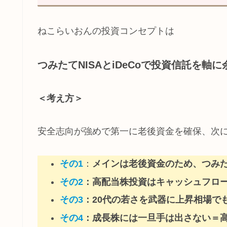
ねこらいおんの投資コンセプトは
つみたてNISAとiDeCoで投資信託を
＜考え方＞
安全志向が強めで第一に老後資金を確保、次
その1
：
メインは老後資金のため、つみたて
その2
：高配当株投資はキャッシュフロ
その3
：20代の若さを武器に上昇相場で
その4
：成長株には一旦手は出さない＝高配当で