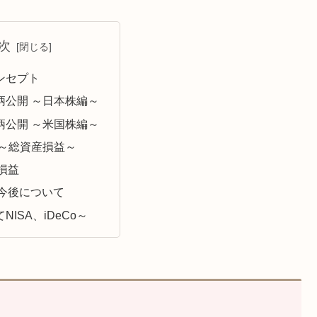
次
ンセプト
柄公開 ～日本株編～
柄公開 ～米国株編～
 ～総資産損益～
損益
今後について
NISA、iDeCo～